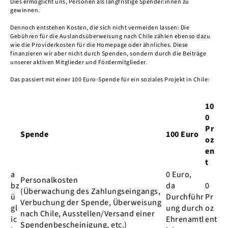
Dies ermöglicht uns, Personen als langfristige Spender:innen zu
gewinnen.
Dennoch entstehen Kosten, die sich nicht vermeiden lassen: Die
Gebühren für die Auslandsüberweisung nach Chile zählen ebenso dazu
wie die Providerkosten für die Homepage oder ähnliches. Diese
finanzieren wir aber nicht durch Spenden, sondern durch die Beiträge
unserer aktiven Mitglieder und Fördermitglieder.
Das passiert mit einer 100 Euro-Spende für ein soziales Projekt in Chile:
10
0
Pr
Spende
100 Euro
oz
en
t
a
0 Euro,
Personalkosten
bz
da
0
(Überwachung des Zahlungseingangs,
ü
Durchführ
Pr
Verbuchung der Spende, Überweisung
gl
ung durch
oz
nach Chile, Ausstellen/Versand einer
ic
Ehrenamtl
ent
Spendenbescheinigung, etc.)