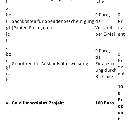
h
iche
a
bz
0 Euro,
0
ü
Sachkosten für Spendenbescheinigung
da
Pr
gl
(Papier, Porto, etc.)
Versand
oz
ic
per E-Mail
ent
h
a
0 Euro,
bz
0
da
ü
Pr
Gebühren für Auslandsüberweisung
Finanzier
gl
oz
ung durch
ic
ent
Beiträge
h
10
0
Pr
=
Geld für soziales Projekt
100 Euro
oz
en
t