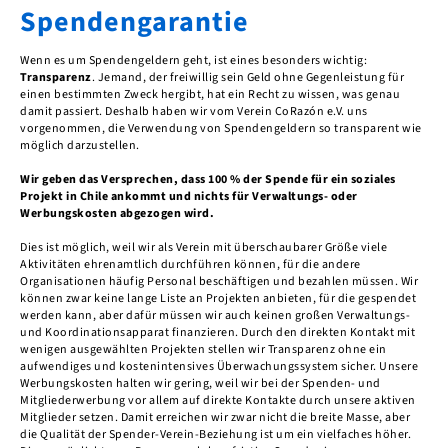
Spendengarantie
Wenn es um Spendengeldern geht, ist eines besonders wichtig:
Transparenz
. Jemand, der freiwillig sein Geld ohne Gegenleistung für
einen bestimmten Zweck hergibt, hat ein Recht zu wissen, was genau
damit passiert. Deshalb haben wir vom Verein CoRazón e.V. uns
vorgenommen, die Verwendung von Spendengeldern so transparent wie
möglich darzustellen.
Wir geben das Versprechen, dass 100 % der Spende für ein soziales
Projekt in Chile ankommt und nichts für Verwaltungs- oder
Werbungskosten abgezogen wird.
Dies ist möglich, weil wir als Verein mit überschaubarer Größe viele
Aktivitäten ehrenamtlich durchführen können, für die andere
Organisationen häufig Personal beschäftigen und bezahlen müssen. Wir
können zwar keine lange Liste an Projekten anbieten, für die gespendet
werden kann, aber dafür müssen wir auch keinen großen Verwaltungs-
und Koordinationsapparat finanzieren. Durch den direkten Kontakt mit
wenigen ausgewählten Projekten stellen wir Transparenz ohne ein
aufwendiges und kostenintensives Überwachungssystem sicher. Unsere
Werbungskosten halten wir gering, weil wir bei der Spenden- und
Mitgliederwerbung vor allem auf direkte Kontakte durch unsere aktiven
Mitglieder setzen. Damit erreichen wir zwar nicht die breite Masse, aber
die Qualität der Spender-Verein-Beziehung ist um ein vielfaches höher.